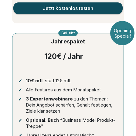
Jetzt kostenlos testen
Opening
Beliebt
Special!
Jahrespaket
120€ / Jahr
10€ mtl.
statt 12€ mtl.
Alle Features aus dem Monatspaket
3 Expertenwebinare
zu den Themen:
Dein Angebot schärfen, Gehalt festlegen,
Ziele klar setzen
Optional: Buch
“Business Model Produkt-
Treppe"
Jahreslizenz endet automatisch*