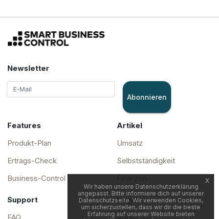
Newsletter
Abonnieren
Features
Artikel
Produkt-Plan
Umsatz
Ertrags-Check
Selbstständigkeit
Business-Control
Finanzen
x
Wir haben unsere Datenschutzerklärung
angepasst. Bitte informiere dich auf unserer
Support
Legal
Datenschutzseite. Wir verwenden Cookies,
um sicherzustellen, dass wir dir die beste
Erfahrung auf unserer Website bieten
FAQ
AGB